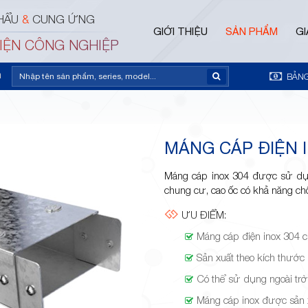
HẨU
&
CUNG ỨNG
GIỚI THIỆU
SẢN PHẨM
GI
ĐIỆN CÔNG NGHIỆP
m
BẢNG
MÁNG CÁP ĐIỆN I
Máng cáp inox 304 được sử dụn
chung cư, cao ốc có khả năng chốn
ƯU ĐIỂM:
Máng cáp điện inox 304 c
Sản xuất theo kích thước
Có thể sử dụng ngoài trờ
Máng cáp inox được sản x