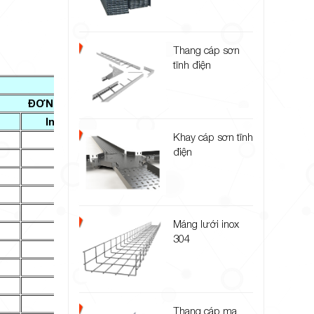
Thang cáp sơn
tĩnh điện
MÁNG CÁP INOX 304
ĐƠN GIÁ: VNĐ/mét (Theo độ dày tole)
Inox 1.2mm
Inox 1.5mm
Inox 2.0m
Khay cáp sơn tĩnh
138,000
163,000
218,000
điện
147,000
173,000
231,000
168,000
199,000
265,000
190,000
224,000
299,000
233,000
275,000
366,000
Máng lưới inox
275,000
325,000
433,000
304
233,000
275,000
366,000
275,000
325,000
433,000
318,000
376,000
501,000
275,000
325,000
433,000
Thang cáp mạ