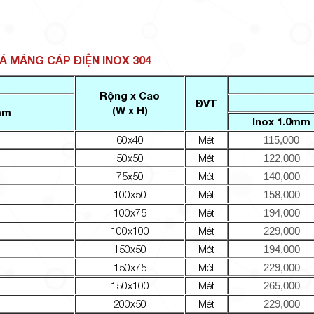
Á MÁNG CÁP ĐIỆN INOX 304
Rộng x Cao
ĐVT
(W x H)
mm
Inox 1.0mm
60x40
Mét
115,000
50x50
Mét
122,000
75x50
Mét
140,000
100x50
Mét
158,000
100x75
Mét
194,000
100x100
Mét
229,000
150x50
Mét
194,000
150x75
Mét
229,000
150x100
Mét
265,000
200x50
Mét
229,000