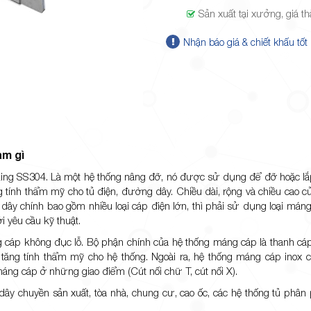
Sản xuất tại xưởng, giá t
Nhận báo giá & chiết khấu tốt
àm gì
nking SS304. Là một hệ thống nâng đỡ, nó được sử dụng để đỡ hoặc lắ
g tính thẩm mỹ cho tủ điện, đường dây. Chiều dài, rộng và chiều cao 
ây chính bao gồm nhiều loại cáp điện lớn, thì phải sử dụng loại máng
 yêu cầu kỹ thuật.
g cáp không đục lỗ. Bộ phận chính của hệ thống máng cáp là thanh cáp
ăng tính thẩm mỹ cho hệ thống. Ngoài ra, hệ thống máng cáp inox 
g cáp ở những giao điểm (Cút nối chữ T, cút nối X).
 chuyền sản xuất, tòa nhà, chung cư, cao ốc, các hệ thống tủ phân p