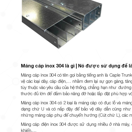
Máng cáp inox 304 là gì | Nó được sử dụng để l
Máng cáp inox 304 có tên gọi bằng tiếng anh là Caple Tru
vệ các loại dây, cáp điện,… nhằm đem lại sự gọn gàng, tăn
tùy thuộc vào yêu cầu của hệ thống, chẳng hạn như đường d
thước đủ lớn để đảm bảo nâng đỡ hoặc lắp đặt phù hợp với
Máng cáp inox 304 có 2 loại là máng cáp có đục lỗ và mán
dạng chữ U và có nắp đậy để bảo vệ dây dẫn cũng như t
những máng cáp phụ để chuyển hướng (Cút chữ L), các mán
Máng cáp điện inox 304 được sử dụng nhiều ở nhà máy, dây
khiển,…