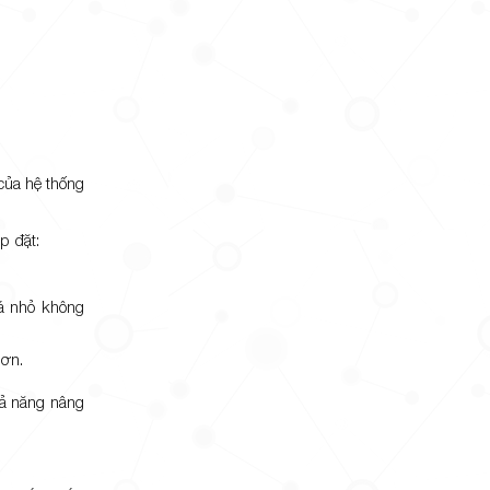
ủa hệ thống
p đặt:
á nhỏ không
hơn.
hả năng nâng