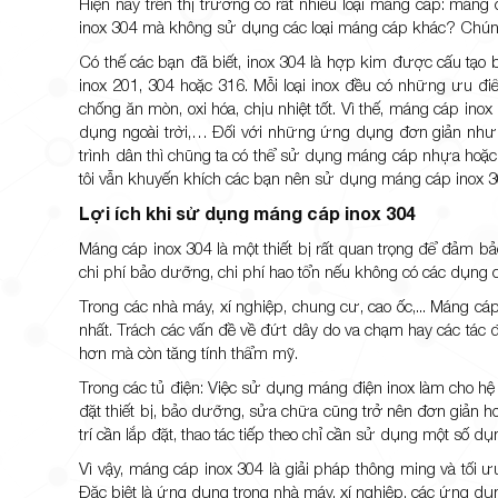
Hiện nay trên thị trường có rất nhiều loại máng cáp: m
inox 304 mà không sử dụng các loại máng cáp khác? Chúng tô
Có thế các bạn đã biết, inox 304 là hợp kim được cấu tạo b
inox 201, 304 hoặc 316. Mỗi loại inox đều có những ưu đ
chống ăn mòn, oxi hóa, chịu nhiệt tốt. Vì thế, máng cáp ino
dụng ngoài trời,… Đối với những ứng dụng đơn giản như b
trình dân thì chũng ta có thể sử dụng máng cáp nhựa hoặ
tôi vẫn khuyến khích các bạn nên sử dụng máng cáp inox 304
Lợi ích khi sử dụng máng cáp inox 304
Máng cáp inox 304 là một thiết bị rất quan trọng để đảm bả
chi phí bảo dưỡng, chi phí hao tổn nếu không có các dụng 
Trong các nhà máy, xí nghiệp, chung cư, cao ốc,... Máng cá
nhất. Trách các vấn đề về đứt dây do va chạm hay các tác
hơn mà còn tăng tính thẩm mỹ.
Trong các tủ điện: Việc sử dụng máng điện inox làm cho hệ t
đặt thiết bị, bảo dưỡng, sửa chữa cũng trở nên đơn giản hơ
trí cần lắp đặt, thao tác tiếp theo chỉ cần sử dụng một số dụn
Vì vậy, máng cáp inox 304 là giải pháp thông ming và tối 
Đặc biệt là ứng dụng trong nhà máy, xí nghiệp, các ứng dụn