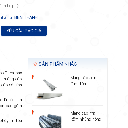
hành hợp lý
 nhất từ
BẾN THÀNH
YÊU CẦU BÁO GIÁ
SẢN PHẨM KHÁC
p đặt và bảo
Máng cáp sơn
của máng cáp
tĩnh điện
 cáp có kích
 dài có hình
còn bao gồm
Máng cáp mạ
kẽm nhúng nóng
hối, tủ điều