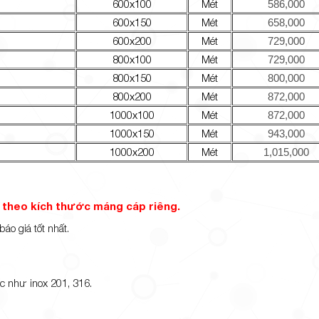
600x100
Mét
586,000
600x150
Mét
658,000
600x200
Mét
729,000
800x100
Mét
729,000
800x150
Mét
800,000
800x200
Mét
872,000
1000x100
Mét
872,000
1000x150
Mét
943,000
1000x200
Mét
1,015,000
t theo kích thước máng cáp riêng.
o giá tốt nhất.
ác như inox 201, 316.