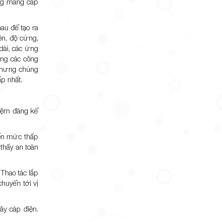
ụng máng cáp
au để tạo ra
ền, độ cứng,
 dài, các ứng
ong các công
 Nhưng chúng
ấp nhất.
kiệm đáng kể
đến mức thấp
thấy an toàn
 Thao tác lắp
huyển tới vị
ây cáp điện.