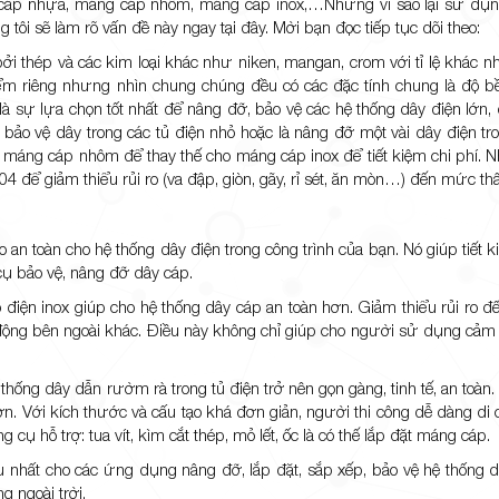
áng cáp nhựa, máng cáp nhôm, máng cáp inox,…Nhưng vì sao lại sử d
i sẽ làm rõ vấn đề này ngay tại đây. Mời bạn đọc tiếp tục dõi theo:
ởi thép và các kim loại khác như niken, mangan, crom với tỉ lệ khác nh
iểm riêng nhưng nhìn chung chúng đều có các đặc tính chung là độ b
x là sự lựa chọn tốt nhất để nâng đỡ, bảo vệ các hệ thống dây điện lớn,
ảo vệ dây trong các tủ điện nhỏ hoặc là nâng đỡ một vài dây điện tr
c máng cáp nhôm để thay thế cho máng cáp inox để tiết kiệm chi phí.
 để giảm thiểu rủi ro (va đập, giòn, gãy, rỉ sét, ăn mòn…) đến mức th
o an toàn cho hệ thống dây điện trong công trình của bạn. Nó giúp tiết 
cụ bảo vệ, nâng đỡ dây cáp.
p điện inox giúp cho hệ thống dây cáp an toàn hơn. Giảm thiểu rủi ro 
 động bên ngoài khác. Điều này không chỉ giúp cho người sử dụng cảm 
hống dây dẫn rườm rà trong tủ điện trở nên gọn gàng, tinh tế, an toàn.
n. Với kích thước và cấu tạo khá đơn giản, người thi công dễ dàng di c
g cụ hỗ trợ: tua vít, kìm cắt thép, mỏ lết, ốc là có thế lắp đặt máng cáp.
ưu nhất cho các ứng dụng nâng đỡ, lắp đặt, sắp xếp, bảo vệ hệ thống d
g ngoài trời.