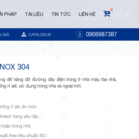
0
ẢI PHÁP
TÀI LIỆU
TIN TỨC
LIÊN HỆ
0906987387
 GIÁ
CATALOGUE
NOX 304
g để nâng đỡ đường dây điện trong ở nhà máy, tòa nhà,
g rỉ sét, sử dụng trong nhà và ngoài trời.
hống rỉ sét, ăn mòn
 khách hàng yêu cầu
i hoặc trong nhà
uất theo tiêu chuẩn ISO