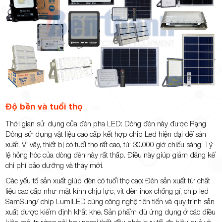
Độ bền và tuổi thọ
Thời gian sử dụng của đèn pha LED: Dòng đèn này được Rạng
Đông sử dụng vật liệu cao cấp kết hợp chip Led hiện đại để sản
xuất. Vì vậy, thiết bị có tuổi thọ rất cao, từ 30.000 giờ chiếu sáng. Tỷ
lệ hỏng hóc của dòng đèn này rất thấp. Điều này giúp giảm đáng kể
chi phí bảo dưỡng và thay mới.
Các yếu tố sản xuất giúp đèn có tuổi thọ cao: Đèn sản xuất từ chất
liệu cao cấp như mặt kính chịu lực, vít đèn inox chống gỉ, chip led
SamSung/ chip LumiLED cùng công nghệ tiên tiến và quy trình sản
xuất được kiểm định khắt khe. Sản phẩm dù ứng dụng ở các điều
kiện môi trường nội hay ngoại thất đều phát huy tối đa hiệu quả và