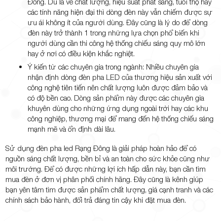
Đông. Dù là về chất lượng, hiệu suất phát sáng, tuổi thọ hay
các tính năng hiện đại thì dòng đèn này vẫn chiếm được sự
ưu ái không ít của người dùng. Đây cũng là lý do để dòng
đèn này trở thành 1 trong những lựa chọn phổ biến khi
người dùng cần thi công hệ thống chiếu sáng quy mô lớn
hay ở nơi có điều kiện khắc nghiệt.
Ý kiến từ các chuyên gia trong ngành: Nhiều chuyên gia
nhận định dòng đèn pha LED của thương hiệu sản xuất với
công nghệ tiên tiến nên chất lượng luôn được đảm bảo và
có độ bền cao. Dòng sản phẩm này được các chuyên gia
khuyên dùng cho những ứng dụng ngoài trời hay các khu
công nghiệp, thương mại để mang đến hệ thống chiếu sáng
mạnh mẽ và ổn định dài lâu.
Sử dụng đèn pha led Rạng Đông là giải pháp hoàn hảo để có
nguồn sáng chất lượng, bền bỉ và an toàn cho sức khỏe cũng như
môi trường. Để có được những lợi ích hấp dẫn này, bạn cần tìm
mua đèn ở đơn vị phân phối chính hãng. Đây cũng là kênh giúp
bạn yên tâm tìm được sản phẩm chất lượng, giá cạnh tranh và các
chính sách bảo hành, đổi trả đáng tin cậy khi đặt mua đèn.