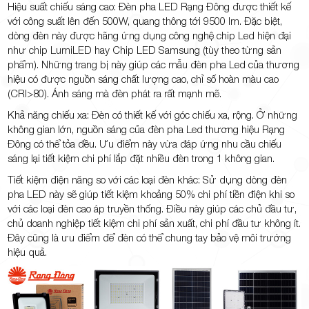
Hiệu suất chiếu sáng cao: Đèn pha LED Rạng Đông được thiết kế
với công suất lên đến 500W, quang thông tới 9500 lm. Đặc biệt,
dòng đèn này được hãng ứng dụng công nghệ chip Led hiện đại
như chip LumiLED hay Chip LED Samsung (tùy theo từng sản
phẩm). Những trang bị này giúp các mẫu đèn pha Led của thương
hiệu có được nguồn sáng chất lượng cao, chỉ số hoàn màu cao
(CRI>80). Ánh sáng mà đèn phát ra rất mạnh mẽ.
Khả năng chiếu xa: Đèn có thiết kế với góc chiếu xa, rộng. Ở những
không gian lớn, nguồn sáng của đèn pha Led thương hiệu Rạng
Đông có thể tỏa đều. Ưu điểm này vừa đáp ứng nhu cầu chiếu
sáng lại tiết kiệm chi phí lắp đặt nhiều đèn trong 1 không gian.
Tiết kiệm điện năng so với các loại đèn khác: Sử dụng dòng đèn
pha LED này sẽ giúp tiết kiệm khoảng 50% chi phí tiền điện khi so
với các loại đèn cao áp truyền thống. Điều này giúp các chủ đầu tư,
chủ doanh nghiệp tiết kiệm chi phí sản xuất, chi phí đầu tư không ít.
Đây cũng là ưu điểm để đèn có thể chung tay bảo vệ môi trường
hiệu quả.