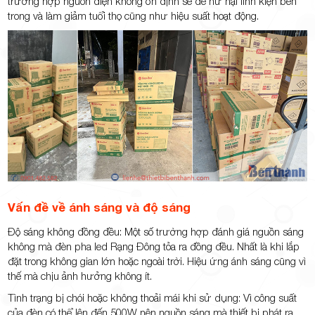
trường hợp nguồn điện không ổn định sẽ dễ hư hại linh kiện bên
trong và làm giảm tuổi thọ cũng như hiệu suất hoạt động.
Vấn đề về ánh sáng và độ sáng
Độ sáng không đồng đều: Một số trường hợp đánh giá nguồn sáng
không mà đèn pha led Rạng Đông tỏa ra đồng đều. Nhất là khi lắp
đặt trong không gian lớn hoặc ngoài trời. Hiệu ứng ánh sáng cũng vì
thế mà chịu ảnh hưởng không ít.
Tình trạng bị chói hoặc không thoải mái khi sử dụng: Vì công suất
của đèn có thể lên đến 500W nên nguồn sáng mà thiết bị phát ra