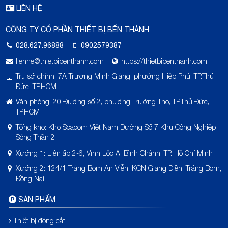
LIÊN HỆ
CÔNG TY CỔ PHẦN THIẾT BỊ BẾN THÀNH
028.627.96888
0902579387
lienhe@thietbibenthanh.com
https://thietbibenthanh.com
Trụ sở chính: 7A Trương Minh Giảng, phường Hiệp Phú, TP.Thủ
Đức, TP.HCM
Văn phòng: 20 Đường số 2, phường Trường Thọ, TP.Thủ Đức,
TP.HCM
Tổng kho: Kho Scacom Việt Nam Đường Số 7 Khu Công Nghiệp
Sóng Thần 2
Xưởng 1: Liên ấp 2-6, Vĩnh Lộc A, Bình Chánh, TP. Hồ Chí Minh
Xưởng 2: 124/1 Trảng Bom An Viễn, KCN Giang Điền, Trảng Bom,
Đồng Nai
SẢN PHẨM
Thiết bị đóng cắt