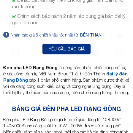
Dễ lắp đặt và thay thế mọi không gian, an toàn cho
môi trường
Chính sách bảo hành 2 năm, áp dụng giá bán đại lý,
giao tận nơi
TP.Thủ
Nhận báo giá & chiết khấu tốt nhất từ
BẾN THÀNH
YÊU CẦU BÁO GIÁ
Đèn pha LED Rạng Đông
là dòng sản phẩm chiếu sáng nổi bật
Đức,
ở các công trình tại Việt Nam được Thiết bị Bến Thành
đại lý đèn
Rạng Đông
cấp 1 phân phối chính hãng. Sản phẩm được thiết kế
với đa dạng công suất, kiểu dáng và công nghệ ứng dụng. Đây là
thiết bị thay thế hoàn hảo cho các loại đèn chiếu sáng thông thường.
BẢNG GIÁ ĐÈN PHA LED RẠNG ĐÔNG
TP.HCM
Đèn pha LED Rạng Đông có giá kinh tế giao động từ 108.000đ -
1.405.000đ cho công suất từ 10W - 200W được sử dụng phổ
biến chiếu sáng sân vườn, ngoài trời cho các hộ gia đình, công trình