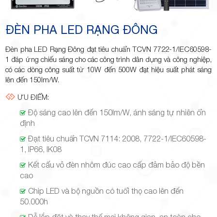
Minh
ĐÈN PHA LED RẠNG ĐÔNG
Đèn pha LED Rạng Đông đạt tiêu chuẩn TCVN 7722-1/IEC60598-
Giảng,
1 đáp ứng chiếu sáng cho các công trình dân dụng và công nghiệp,
có các dòng công suất từ 10W đến 500W đạt hiệu suất phát sáng
lên đến 150lm/W.
ƯU ĐIỂM:
Độ sáng cao lên đến 150lm/W, ánh sáng tự nhiên ổn
phường
định
Đạt tiêu chuẩn TCVN 7114: 2008, 7722-1/IEC60598-
1, IP66, IK08
Kết cấu vỏ đèn nhôm đúc cao cấp đảm bảo độ bền
cao
Hiệp Phú,
Chip LED và bộ nguồn có tuổi thọ cao lên đến
50.000h