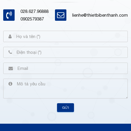
028.627.96888
lienhe@thietbibenthanh.com
0902579387
GỬI