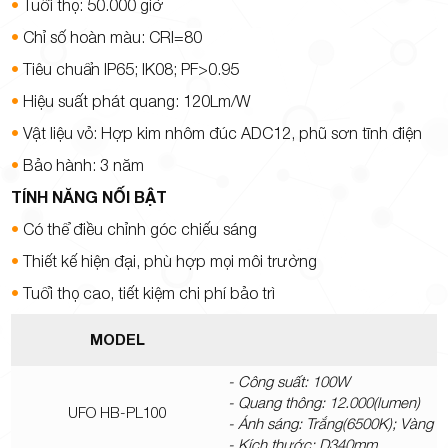
•
Tuổi thọ: 50.000 giờ
•
Chỉ số hoàn màu: CRI=80
•
Tiêu chuẩn IP65; IK08; PF>0.95
•
Hiệu suất phát quang: 120Lm/W
•
Vật liệu vỏ: Hợp kim nhôm đúc ADC12, phũ sơn tĩnh điện
•
Bảo hành
: 3 năm
TÍNH NĂNG NỐI BẬT
•
Có
thể điều chỉnh góc chiếu sáng
•
Thiết kế hiện đại, phù hợp mọi môi trường
•
Tuổi thọ cao, tiết kiệm chi phí bảo trì
MODEL
- Công suất: 100W
- Quang thông: 12.000(lumen)
UFO HB-PL100
- Ánh sáng: Trắng(6500K); Vàng 
- Kích thước: D340mm