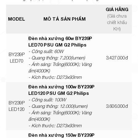
GIÁ HÃNG
(Giá chưa
MODEL
MÔ TẢ SẢN PHẨM
chiết khấu
KH)
Đèn nhà xưởng 60w BY239P
LED70 PSU GM G2 Philips
- Công suất: 60W
BY239P
- Quang thông: 7.200(lumen)
3.427.000đ
LED70
- Ánh sáng: Trắng(6000K); Vàng
ấm(4000K)
- Kích thước: D273x93mm
Đèn nhà xưởng 100w BY239P
LED120 PSU GM G2 Philips
- Công suất: 100W
BY239P
- Quang thông: 12.000(lumen)
3.606.000đ
LED120
- Ánh sáng: Trắng(6000K); Vàng
ấm(4000K)
- Kích thước: D273x93mm
Đèn nhà xưởng 150w BY239P