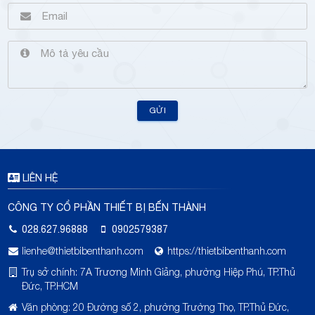
GỬI
LIÊN HỆ
CÔNG TY CỔ PHẦN THIẾT BỊ BẾN THÀNH
028.627.96888
0902579387
lienhe@thietbibenthanh.com
https://thietbibenthanh.com
Trụ sở chính: 7A Trương Minh Giảng, phường Hiệp Phú, TP.Thủ
Đức, TP.HCM
Văn phòng: 20 Đường số 2, phường Trường Thọ, TP.Thủ Đức,