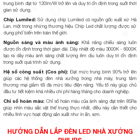
trung bình đạt từ 120lm/W trở lên và duy trì ổn định trong suốt thời
gian sử dụng.
Chip Lumiled:
Sử dụng chip Lumiled có nguồn gốc xuất xứ Hà
Lan, một trong những thương hiệu Chip Led chất lượng được sử
dụng phổ biến trên toàn thế giới.
Nguồn sáng và màu ánh sáng:
Khả năng chiếu sáng luôn
được ổn định trong thời gian dài. Dãy nhiệt độ màu 3000K - 6000K
tạo ra dãy màu ánh sáng chất lượng êm dịu luôn duy trì ổn định
trong suốt quá trình sử dụng.
Hệ số công suất (Cos phi):
Đạt mức trung bình 90% trở lên
giúp các hệ thống đèn nhà xưởng trong nhà máy, trung tâm
thương mại giảm tối đa mức tiêu điện năng. Yếu tố này giúp chủ
đầu tư tiết kiệm khá nhiều chi phí hàng tháng cho doanh nghiệp.
Chỉ số hoàn màu:
Chỉ số hoàn màu của ánh sáng đạt trên 85Ra
giúp nhìn màu sắc vật thể trung thực nhất, điều này cần thiết cho
nhiều lĩnh vực hoạt động sản xuất như in ấn, sơn.
HƯỚNG DẪN LẮP ĐÈN LED NHÀ XƯỞNG