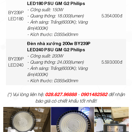
LED180 PSU GM G2 Philips
- Công suất: 150W
BY239P
- Quang thông: 18.000(lumen)
5.354.000đ
LED180
- Ánh sáng: Trắng(6000K); Vàng
ấm(4000K)
- Kích thước: D355x93mm
Đèn nhà xưởng 200w BY239P
LED240 PSU GM G2 Philips
- Công suất: 200W
BY239P
- Quang thông: 24.000(lumen)
5.593.000đ
LED240
- Ánh sáng: Trắng(6000K); Vàng
ấm(4000K)
- Kích thước: D355x93mm
028.627.96888
0901482582
(*) Vui lòng liên hệ:
-
để nhận
báo giá có chiết khấu tốt nhất!