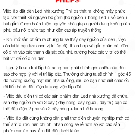
PHILIPS
Việc lắp đặt đèn Led nhà xưởng Philips thật ra không mấy phức
tạp, với thiết kế nguyên bộ gồm (bộ nguồn + bóng Led + vỏ đèn +
bát gắn) được hoàn thiện nguyên khối giúp người dùng không cần
phải đấu nối phức tạp như đèn cao áp truyền thống:
- Khi mở sản phẩm ra chúng ta sẽ thấy dây nguồn của đèn , việc
còn lại là bạn lựa chọn vị trí lắp đặt thích hợp và gắn phần bát đèn
cố định vào các thanh đà sắt của nhà xưởng hoặc các vị trí có thể
bắt vít để cố định đèn.
- Lưu ý là sau khi lắp bát xong bạn phải chỉnh góc chiếu của đèn
sao cho hợp lý với vị trí lắp đặt. Thường chúng ta sẽ chỉnh 1 góc 45
độ hướng xuống mặt sàn nhà xưởng, sau đó bạn nhớ siết chặc ốc
rồi tiến hành đấu điện là xong việc lắp đặt.
- Việc đấu điện thì có các sản phẩm đèn Led nhà xưởng đã chừa
sẵn dây nguồn ra với 3 dây ( dây nóng, dây nguội , dây te ) bạn có
thể đấu điện 2 pha vào 2 dây nóng + lạnh thế là xong.
- Việc lắp đặt cũng không cần phải thợ điện chuyên nghiệp mới có
thể làm được, nên chi phí nhân công sẽ rẻ hơn so với các sản
phẩm cao áp hay lắp đặt điện lưới khác.