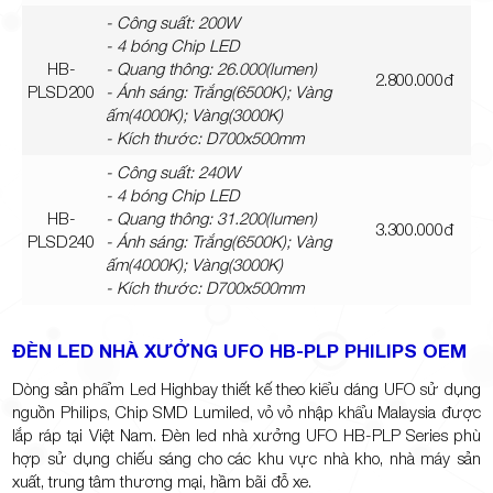
- Công suất: 200W
- 4 bóng Chip LED
HB-
- Quang thông: 26.000(lumen)
2.800.000đ
PLSD200
- Ánh sáng: Trắng(6500K); Vàng
ấm(4000K); Vàng(3000K)
- Kích thước: D700x500mm
- Công suất: 240W
- 4 bóng Chip LED
HB-
- Quang thông: 31.200(lumen)
3.300.000đ
PLSD240
- Ánh sáng: Trắng(6500K); Vàng
ấm(4000K); Vàng(3000K)
- Kích thước: D700x500mm
ĐÈN LED NHÀ XƯỞNG UFO HB-PLP PHILIPS OEM
Dòng sản phẩm Led Highbay thiết kế theo kiểu dáng UFO sử dụng
nguồn Philips, Chip SMD Lumiled, vỏ vỏ nhập khẩu Malaysia được
lắp ráp tại Việt Nam. Đèn led nhà xưởng UFO HB-PLP Series phù
hợp sử dụng chiếu sáng cho các khu vực nhà kho, nhà máy sản
xuất, trung tâm thương mại, hầm bãi đỗ xe.