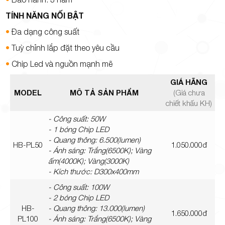
TÍNH NĂNG NỐI BẬT
•
Đa dạng công suất
•
Tuỳ chỉnh lắp đặt theo yêu cầu
•
Chip Led và nguồn mạnh mẽ
GIÁ HÃNG
MODEL
MÔ TẢ SẢN PHẨM
(Giá chưa
chiết khấu KH)
- Công suất: 50W
- 1 bóng Chip LED
- Quang thông: 6.500(lumen)
HB-PL50
1.050.000đ
- Ánh sáng: Trắng(6500K); Vàng
ấm(4000K); Vàng(3000K)
- Kích thước: D300x400mm
- Công suất: 100W
- 2 bóng Chip LED
HB-
- Quang thông: 13.000(lumen)
1.650.000đ
PL100
- Ánh sáng: Trắng(6500K); Vàng