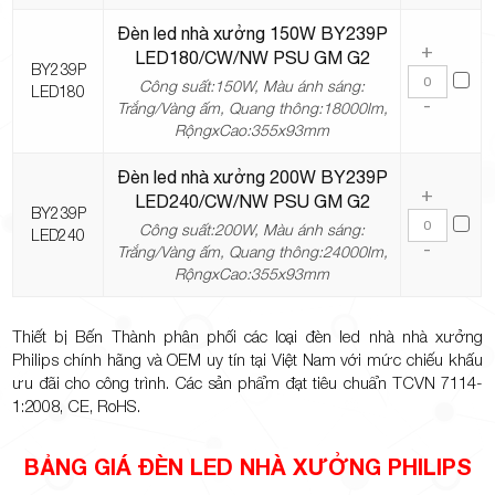
Đèn led nhà xưởng 150W BY239P
+
LED180/CW/NW PSU GM G2
BY239P
Công suất:150W, Màu ánh sáng:
LED180
-
Trắng/Vàng ấm, Quang thông:18000lm,
RộngxCao:355x93mm
Đèn led nhà xưởng 200W BY239P
+
LED240/CW/NW PSU GM G2
BY239P
Công suất:200W, Màu ánh sáng:
LED240
-
Trắng/Vàng ấm, Quang thông:24000lm,
RộngxCao:355x93mm
Thiết bị Bến Thành phân phối các loại đèn led nhà nhà xưởng
Philips chính hãng và OEM uy tín tại Việt Nam với mức chiếu khấu
ưu đãi cho công trình. Các sản phẩm đạt tiêu chuẩn TCVN 7114-
1:2008, CE, RoHS.
BẢNG GIÁ ĐÈN LED NHÀ XƯỞNG PHILIPS