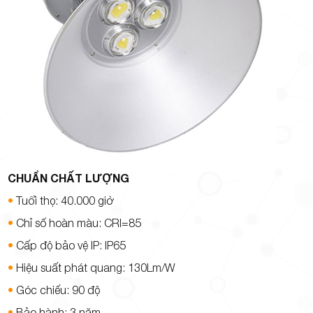
CHUẨN CHẤT LƯỢNG
•
Tuổi thọ: 40.000 giờ
•
Chỉ số hoàn màu: CRI=85
•
Cấp độ bảo vệ IP: IP65
•
Hiệu suất phát quang: 130Lm/W
•
Góc chiếu: 90 độ
•
Bảo hành
: 3 năm