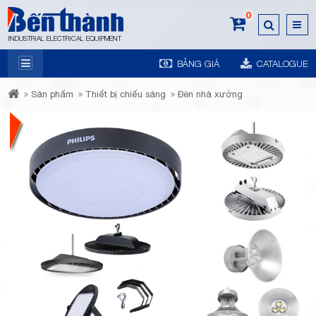
0
INDUSTRIAL ELECTRICAL EQUIPMENT
BẢNG GIÁ
CATALOGUE
7A
Sản phẩm
Thiết bị chiếu sáng
Đèn nhà xưởng
Trương