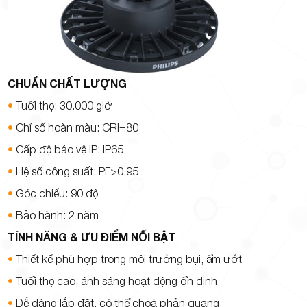
CHUẨN CHẤT LƯỢNG
•
Tuổi thọ: 30.000 giờ
•
Chỉ số hoàn màu: CRI=80
•
Cấp độ bảo vệ IP: IP65
•
Hệ số công suất: PF>0.95
•
Góc chiếu: 90 độ
•
Bảo hành
: 2 năm
TÍNH NĂNG & ƯU ĐIỂM NỐI BẬT
•
Thiết kế phù hợp trong môi trường bụi, ẩm ướt
•
Tuổi thọ cao, ánh sáng hoạt động ổn định
•
Dễ dàng lắp đặt, có thể choá phản quang