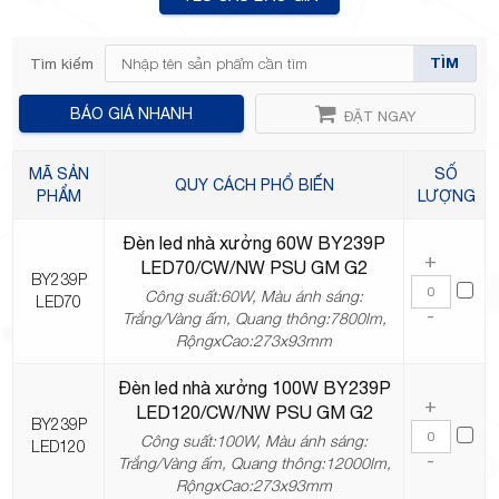
TÌM
Tìm kiếm
TP.Thủ
BÁO GIÁ NHANH
ĐẶT NGAY
MÃ SẢN
SỐ
QUY CÁCH PHỔ BIẾN
PHẨM
LƯỢNG
Đèn led nhà xưởng 60W BY239P
Đức,
+
LED70/CW/NW PSU GM G2
BY239P
Công suất:60W, Màu ánh sáng:
LED70
-
Trắng/Vàng ấm, Quang thông:7800lm,
RộngxCao:273x93mm
Đèn led nhà xưởng 100W BY239P
+
LED120/CW/NW PSU GM G2
TP.HCM
BY239P
Công suất:100W, Màu ánh sáng:
LED120
-
Trắng/Vàng ấm, Quang thông:12000lm,
RộngxCao:273x93mm