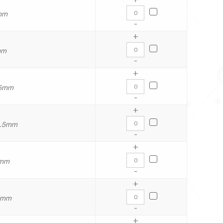
5mm
-
+
mm
-
+
0.5mm
-
+
00.5mm
-
+
8mm
-
+
57mm
-
+