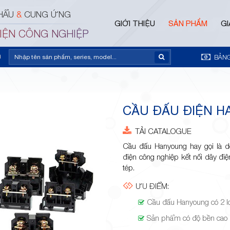
HẨU
&
CUNG ỨNG
GIỚI THIỆU
SẢN PHẨM
GI
ĐIỆN CÔNG NGHIỆP
m
BẢNG
CẦU ĐẤU ĐIỆN 
TẢI CATALOGUE
Cầu đấu Hanyoung hay gọi là 
điện công nghiệp kết nối dây đi
tép.
ƯU ĐIỂM:
Cầu đấu Hanyoung có 2 lo
Sản phẩm có độ bền cao 