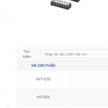
Tìm
kiếm
MÃ SẢN PHẨM
HYT-1010
HYT-203