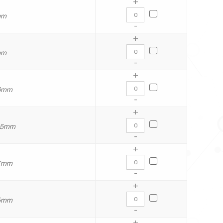
+
mm
-
+
mm
-
+
26mm
-
+
0.5mm
-
+
87mm
-
+
45mm
-
+