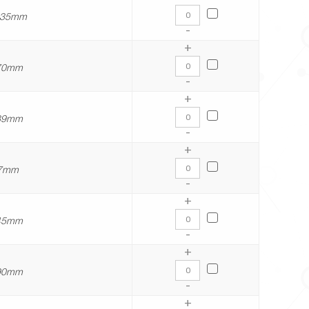
: 35mm
-
+
 70mm
-
+
 39mm
-
+
 77mm
-
+
 45mm
-
+
 90mm
-
+