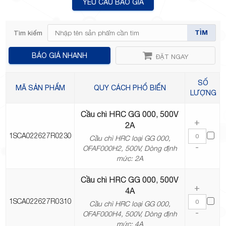
YÊU CẦU BÁO GIÁ
TÌM
Tìm kiếm
TP.Thủ
BÁO GIÁ NHANH
ĐẶT NGAY
SỐ
MÃ SẢN PHẨM
QUY CÁCH PHỔ BIẾN
LƯỢNG
Cầu chì HRC GG 000, 500V
Đức,
+
2A
1SCA022627R0230
Cầu chì HRC loại GG 000,
-
OFAF000H2, 500V, Dòng định
mức: 2A
Cầu chì HRC GG 000, 500V
+
TP.HCM
4A
1SCA022627R0310
Cầu chì HRC loại GG 000,
-
OFAF000H4, 500V, Dòng định
mức: 4A