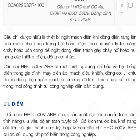
1SCA022637R4100
Cầu chì HRC loại GG 4a,
-
OFAF4AH800, 500V, Dòng định
mức: 800A
Cầu chì được hiểu là thiết bị ngắt mạch điện khi dòng điện tăng lên
quá mức cho phép trong hệ thống điện theo nguyên lý tự nóng
chảy hoặc uốn cong để ngắt dòng điện trách gây cháy nổ hoặc hư
hỏng các thiết bị điện, động cơ khác.
Cầu chì HRC 500V ABB là một thiết bị dùng để bảo vệ hệ thống
điện trong gia đình, máy biến áp, mạch điều khiển, động cơ,… chịu
được dòng điện ngắn mạch có cường độ lớn. Thích hợp sử dụng
trong mọi công trình từ công nghiệp đến dân dụng.
ƯU ĐIỂM
- Cầu chì HRC 500V ABB được sản xuất đạt tiêu chuẩn toàn cầu,
tính năng ưu việt, độ an toàn tuyệt đối. Có kích thước bé, khả năng
cắt lớn và giá thành cực kỳ hợp lý nên cầu chì HRC 500V ABB
được sử dụng rất phổ biến trong công nghiệp.